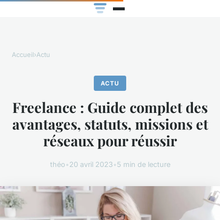
Accueil
›
Actu
ACTU
Freelance : Guide complet des
avantages, statuts, missions et
réseaux pour réussir
théo
•
20 avril 2023
•
5 min de lecture